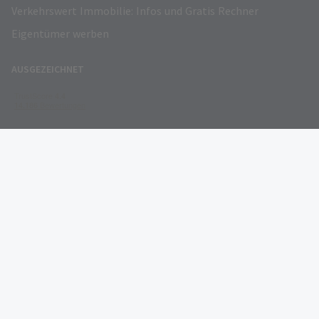
Verkehrswert Immobilie: Infos und Gratis Rechner
Eigentümer werben
AUSGEZEICHNET
FOLGEN SIE UNS
© Copyright 2026 - Homeday GmbH. Alle Rechte vorbehalten.