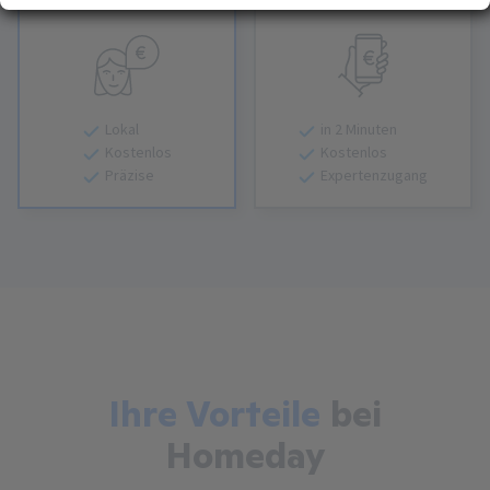
Bewertung
Bewertung
Erfahren Sie mehr darüber, wie Ihre persönlichen Daten verarbeitet werden, und
(Fingerprinting) identifizieren
legen Sie Ihre Präferenzen im
Abschnitt Konfigurieren
fest. Sie können Ihre
Zustimmung in der Cookie-Erklärung jederzeit ändern oder zurückziehen.
Ihre Zustimmung können Sie mit Klick auf „
Alles akzeptieren
“ für alle optionalen
Cookies erteilen und jederzeit über die Einstellungen widerrufen. Wir setzen
Lokal
in 2 Minuten
Dienstleister in Drittländern (z. B. USA) ein, die kein mit der EU vergleichbares
Kostenlos
Kostenlos
Datenschutzniveau aufweisen. Sofern personenbezogene Daten in diese
Präzise
Expertenzugang
übermittelt werden, besteht das Risiko, dass diese Daten von
(Sicherheits-)Behörden erfasst und analysiert werden und Ihre
Datenschutzrechte ggf. nicht durchgesetzt werden können. Ihre Zustimmung
erstreckt sich auch auf diese Datenübermittlung und kann jederzeit widerrufen
werden. Unsere Datenschutzerklärung finden Sie
hier
.
Ihre Vorteile
bei
Homeday