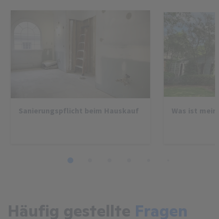
Sanierungspflicht beim Hauskauf
Was ist mein
1
2
3
4
5
6
7
8
Häufig gestellte
Fragen